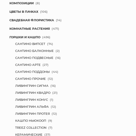
КОМПОЗИЦИИ
(8)
МЯГКИЕ ИГРУШКИ
ЦВЕТЫ В ПАЧКАХ
(106)
СВАДЕБНАЯ ФЛОРИСТИКА
(14)
КОРЗИНЫ
КОМНАТНЫЕ РАСТЕНИЯ
(471)
ГОРШКИ И КАШПО
(496)
ЯЩИКИ
САНТИНО ВИПСЕТ
(74)
СУНДУКИ
САНТИНО БАЛКОННЫЕ
(2)
САНТИНО ПОДВЕСНЫЕ
(16)
ИСКУССТВЕННЫЕ ЦВЕТЫ
САНТИНО АРТЕ
(27)
САНТИНО ПОДДОНЫ
(44)
ПАКЕТЫ И СУМКИ
САНТИНО ПРОЧИЕ
(12)
ЛИВИНГРИН СИГМА
(16)
ПОДАРОЧНЫЕ КАРТЫ
ЛИВИНГРИН КВАДРО
(21)
ЛИВИНГРИН КОНУС
(1)
ТОРГОВЫЙ ЦЕНТР
ЛИВИНГРИН АЛЬФА
(12)
ЛИВИНГРИН ПРОТЕЯ
(12)
ОПТОВЫМ КЛИЕНТАМ
КАШПО НЬЮКООП
(9)
TREEZ COLLECTION
(7)
ДОСТАВКА И ОПЛАТА
КЕРАМИЧЕСКИЕ
(37)