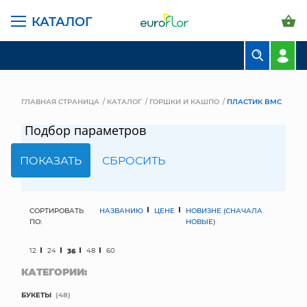
КАТАЛОГ
БУКЕТЫ
КОМПОЗИЦИИ
ГЛАВНАЯ СТРАНИЦА
КАТАЛОГ
ГОРШКИ И КАШПО
ПЛАСТИК BMC
ЦВЕТЫ В ПАЧКАХ
Подбор параметров
СВАДЕБНАЯ ФЛОРИСТИКА
КОМНАТНЫЕ РАСТЕНИЯ
ГОРШКИ И КАШПО
СОРТИРОВАТЬ
НАЗВАНИЮ
ЦЕНЕ
НОВИЗНЕ (СНАЧАЛА
ПО:
НОВЫЕ)
ГРУНТЫ И УДОБРЕНИЯ
12
24
36
48
60
КАТЕГОРИИ:
ПРЕДМЕТЫ ИНТЕРЬЕРА
БУКЕТЫ
(48)
ВАЗЫ