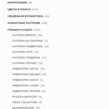
КОМПОЗИЦИИ
(8)
МЯГКИЕ ИГРУШКИ
ЦВЕТЫ В ПАЧКАХ
(105)
СВАДЕБНАЯ ФЛОРИСТИКА
(14)
КОРЗИНЫ
КОМНАТНЫЕ РАСТЕНИЯ
(461)
ГОРШКИ И КАШПО
(503)
ЯЩИКИ
САНТИНО ВИПСЕТ
(74)
СУНДУКИ
САНТИНО БАЛКОННЫЕ
(2)
САНТИНО ПОДВЕСНЫЕ
(16)
ИСКУССТВЕННЫЕ ЦВЕТЫ
САНТИНО АРТЕ
(25)
САНТИНО ПОДДОНЫ
(44)
ПАКЕТЫ И СУМКИ
САНТИНО ПРОЧИЕ
(12)
ЛИВИНГРИН СИГМА
(16)
ПОДАРОЧНЫЕ КАРТЫ
ЛИВИНГРИН КВАДРО
(21)
ЛИВИНГРИН КОНУС
(1)
ТОРГОВЫЙ ЦЕНТР
ЛИВИНГРИН АЛЬФА
(12)
ЛИВИНГРИН ПРОТЕЯ
(12)
ОПТОВЫМ КЛИЕНТАМ
КАШПО НЬЮКООП
(9)
TREEZ COLLECTION
(7)
ДОСТАВКА И ОПЛАТА
КЕРАМИЧЕСКИЕ
(37)