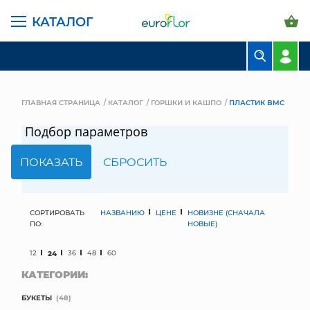
КАТАЛОГ
БУКЕТЫ
КОМПОЗИЦИИ
ГЛАВНАЯ СТРАНИЦА
КАТАЛОГ
ГОРШКИ И КАШПО
ПЛАСТИК BMC
ЦВЕТЫ В ПАЧКАХ
Подбор параметров
СВАДЕБНАЯ ФЛОРИСТИКА
КОМНАТНЫЕ РАСТЕНИЯ
ГОРШКИ И КАШПО
СОРТИРОВАТЬ
НАЗВАНИЮ
ЦЕНЕ
НОВИЗНЕ (СНАЧАЛА
ПО:
НОВЫЕ)
ГРУНТЫ И УДОБРЕНИЯ
12
24
36
48
60
КАТЕГОРИИ:
ПРЕДМЕТЫ ИНТЕРЬЕРА
БУКЕТЫ
(48)
ВАЗЫ