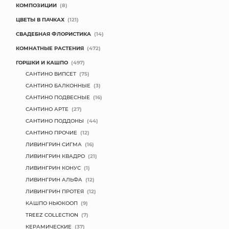
КОМПОЗИЦИИ
(8)
МЯГКИЕ ИГРУШКИ
ЦВЕТЫ В ПАЧКАХ
(121)
СВАДЕБНАЯ ФЛОРИСТИКА
(14)
КОРЗИНЫ
КОМНАТНЫЕ РАСТЕНИЯ
(472)
ГОРШКИ И КАШПО
(497)
ЯЩИКИ
САНТИНО ВИПСЕТ
(75)
СУНДУКИ
САНТИНО БАЛКОННЫЕ
(3)
САНТИНО ПОДВЕСНЫЕ
(16)
ИСКУССТВЕННЫЕ ЦВЕТЫ
САНТИНО АРТЕ
(27)
САНТИНО ПОДДОНЫ
(44)
ПАКЕТЫ И СУМКИ
САНТИНО ПРОЧИЕ
(12)
ЛИВИНГРИН СИГМА
(16)
ПОДАРОЧНЫЕ КАРТЫ
ЛИВИНГРИН КВАДРО
(21)
ЛИВИНГРИН КОНУС
(1)
ТОРГОВЫЙ ЦЕНТР
ЛИВИНГРИН АЛЬФА
(12)
ЛИВИНГРИН ПРОТЕЯ
(12)
ОПТОВЫМ КЛИЕНТАМ
КАШПО НЬЮКООП
(9)
TREEZ COLLECTION
(7)
ДОСТАВКА И ОПЛАТА
КЕРАМИЧЕСКИЕ
(37)