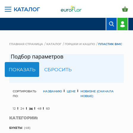
КАТАЛОГ
БУКЕТЫ
КОМПОЗИЦИИ
ГЛАВНАЯ СТРАНИЦА
КАТАЛОГ
ГОРШКИ И КАШПО
ПЛАСТИК BMC
ЦВЕТЫ В ПАЧКАХ
Подбор параметров
СВАДЕБНАЯ ФЛОРИСТИКА
КОМНАТНЫЕ РАСТЕНИЯ
ГОРШКИ И КАШПО
СОРТИРОВАТЬ
НАЗВАНИЮ
ЦЕНЕ
НОВИЗНЕ (СНАЧАЛА
ПО:
НОВЫЕ)
ГРУНТЫ И УДОБРЕНИЯ
12
24
36
48
60
КАТЕГОРИИ:
ПРЕДМЕТЫ ИНТЕРЬЕРА
БУКЕТЫ
(48)
ВАЗЫ