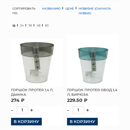
СОРТИРОВАТЬ
НАЗВАНИЮ
ЦЕНЕ
НОВИЗНЕ (СНАЧАЛА
МЯГКИЕ ИГРУШКИ
ПО:
НОВЫЕ)
КОРЗИНЫ
12
24
36
48
60
ЯЩИКИ
СУНДУКИ
ИСКУССТВЕННЫЕ ЦВЕТЫ
ПАКЕТЫ И СУМКИ
ПОДАРОЧНЫЕ КАРТЫ
ГОРШОК ПРОТЕЯ 1,4 Л,
ГОРШОК ПРОТЕЯ ОБОД 1,4
ДЫМКА
Л, БИРЮЗА
274 ₽
229.50 ₽
ТОРГОВЫЙ ЦЕНТР
-
+
-
+
ОПТОВЫМ КЛИЕНТАМ
В КОРЗИНУ
В КОРЗИНУ
ДОСТАВКА И ОПЛАТА