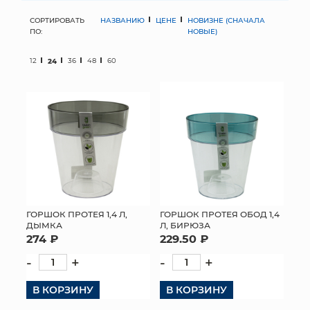
СОРТИРОВАТЬ
НАЗВАНИЮ
ЦЕНЕ
НОВИЗНЕ (СНАЧАЛА
МЯГКИЕ ИГРУШКИ
ПО:
НОВЫЕ)
КОРЗИНЫ
12
24
36
48
60
ЯЩИКИ
СУНДУКИ
ИСКУССТВЕННЫЕ ЦВЕТЫ
ПАКЕТЫ И СУМКИ
ПОДАРОЧНЫЕ КАРТЫ
ГОРШОК ПРОТЕЯ 1,4 Л,
ГОРШОК ПРОТЕЯ ОБОД 1,4
ДЫМКА
Л, БИРЮЗА
274 ₽
229.50 ₽
ТОРГОВЫЙ ЦЕНТР
-
+
-
+
ОПТОВЫМ КЛИЕНТАМ
В КОРЗИНУ
В КОРЗИНУ
ДОСТАВКА И ОПЛАТА