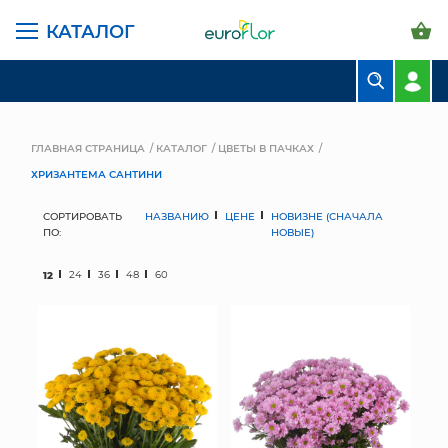
КАТАЛОГ
БУКЕТЫ
КОМПОЗИЦИИ
ГЛАВНАЯ СТРАНИЦА
КАТАЛОГ
ЦВЕТЫ В ПАЧКАХ
ХРИЗАНТЕМА САНТИНИ
ЦВЕТЫ В ПАЧКАХ
СОРТИРОВАТЬ
НАЗВАНИЮ
ЦЕНЕ
НОВИЗНЕ (СНАЧАЛА
СВАДЕБНАЯ ФЛОРИСТИКА
ПО:
НОВЫЕ)
КОМНАТНЫЕ РАСТЕНИЯ
12
24
36
48
60
ГОРШКИ И КАШПО
ГРУНТЫ И УДОБРЕНИЯ
ПРЕДМЕТЫ ИНТЕРЬЕРА
ВАЗЫ