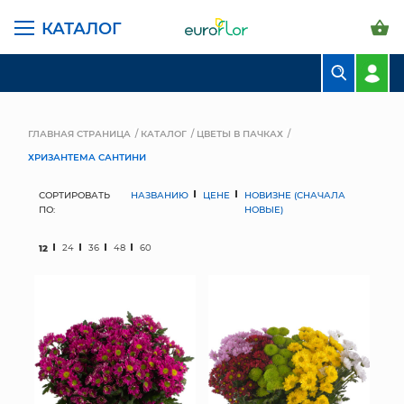
КАТАЛОГ
БУКЕТЫ
КОМПОЗИЦИИ
ГЛАВНАЯ СТРАНИЦА
КАТАЛОГ
ЦВЕТЫ В ПАЧКАХ
ХРИЗАНТЕМА САНТИНИ
ЦВЕТЫ В ПАЧКАХ
СОРТИРОВАТЬ
НАЗВАНИЮ
ЦЕНЕ
НОВИЗНЕ (СНАЧАЛА
СВАДЕБНАЯ ФЛОРИСТИКА
ПО:
НОВЫЕ)
КОМНАТНЫЕ РАСТЕНИЯ
12
24
36
48
60
ГОРШКИ И КАШПО
ГРУНТЫ И УДОБРЕНИЯ
ПРЕДМЕТЫ ИНТЕРЬЕРА
ВАЗЫ