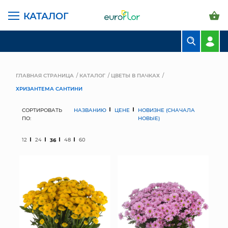
КАТАЛОГ
БУКЕТЫ
КОМПОЗИЦИИ
ГЛАВНАЯ СТРАНИЦА
КАТАЛОГ
ЦВЕТЫ В ПАЧКАХ
ХРИЗАНТЕМА САНТИНИ
ЦВЕТЫ В ПАЧКАХ
СОРТИРОВАТЬ
НАЗВАНИЮ
ЦЕНЕ
НОВИЗНЕ (СНАЧАЛА
СВАДЕБНАЯ ФЛОРИСТИКА
ПО:
НОВЫЕ)
КОМНАТНЫЕ РАСТЕНИЯ
12
24
36
48
60
ГОРШКИ И КАШПО
ГРУНТЫ И УДОБРЕНИЯ
ПРЕДМЕТЫ ИНТЕРЬЕРА
ВАЗЫ