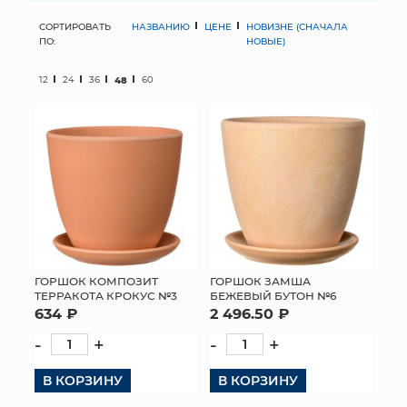
СОРТИРОВАТЬ
НАЗВАНИЮ
ЦЕНЕ
НОВИЗНЕ (СНАЧАЛА
МЯГКИЕ ИГРУШКИ
ПО:
НОВЫЕ)
КОРЗИНЫ
12
24
36
48
60
ЯЩИКИ
СУНДУКИ
ИСКУССТВЕННЫЕ ЦВЕТЫ
ПАКЕТЫ И СУМКИ
ПОДАРОЧНЫЕ КАРТЫ
ГОРШОК КОМПОЗИТ
ГОРШОК ЗАМША
ТЕРРАКОТА КРОКУС №3
БЕЖЕВЫЙ БУТОН №6
634 ₽
2 496.50 ₽
ТОРГОВЫЙ ЦЕНТР
-
+
-
+
ОПТОВЫМ КЛИЕНТАМ
В КОРЗИНУ
В КОРЗИНУ
ДОСТАВКА И ОПЛАТА