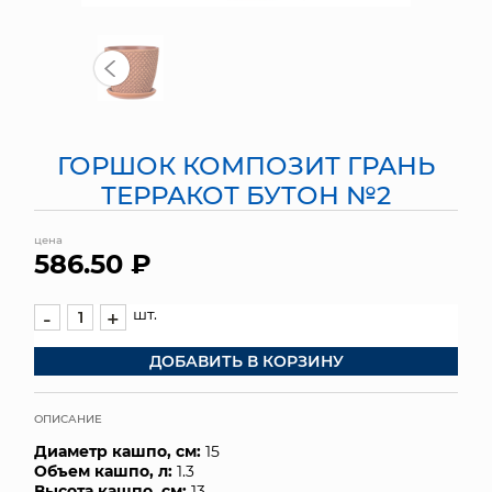
МЯГКИЕ ИГРУШКИ
КОРЗИНЫ
ЯЩИКИ
ГОРШОК КОМПОЗИТ ГРАНЬ
СУНДУКИ
ТЕРРАКОТ БУТОН №2
ИСКУССТВЕННЫЕ ЦВЕТЫ
цена
586.50 ₽
ПАКЕТЫ И СУМКИ
шт.
-
+
ПОДАРОЧНЫЕ КАРТЫ
ДОБАВИТЬ В КОРЗИНУ
ТОРГОВЫЙ ЦЕНТР
ОПИСАНИЕ
ОПТОВЫМ КЛИЕНТАМ
Диаметр кашпо, см:
15
Объем кашпо, л:
1.3
ДОСТАВКА И ОПЛАТА
Высота кашпо, см:
13