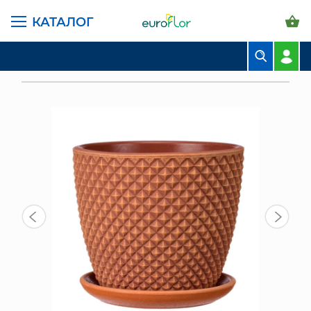
КАТАЛОГ
ГЛАВНАЯ СТРАНИЦА
КАТАЛОГ
ГОРШКИ И КАШПО
КЕРАМИКА КОМПОЗИТ
БУКЕТЫ
ГОРШОК КОМПОЗИТ ГРАНЬ ТЕРРАКОТ БУТОН №2
КОМПОЗИЦИИ
ЦВЕТЫ В ПАЧКАХ
СВАДЕБНАЯ ФЛОРИСТИКА
КОМНАТНЫЕ РАСТЕНИЯ
ГОРШКИ И КАШПО
ГРУНТЫ И УДОБРЕНИЯ
ПРЕДМЕТЫ ИНТЕРЬЕРА
ВАЗЫ