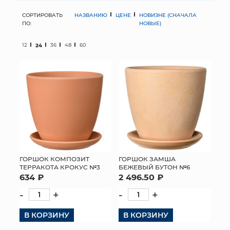
СОРТИРОВАТЬ
НАЗВАНИЮ
ЦЕНЕ
НОВИЗНЕ (СНАЧАЛА
МЯГКИЕ ИГРУШКИ
ПО:
НОВЫЕ)
КОРЗИНЫ
12
24
36
48
60
ЯЩИКИ
СУНДУКИ
ИСКУССТВЕННЫЕ ЦВЕТЫ
ПАКЕТЫ И СУМКИ
ПОДАРОЧНЫЕ КАРТЫ
ГОРШОК КОМПОЗИТ
ГОРШОК ЗАМША
ТЕРРАКОТА КРОКУС №3
БЕЖЕВЫЙ БУТОН №6
634 ₽
2 496.50 ₽
ТОРГОВЫЙ ЦЕНТР
-
+
-
+
ОПТОВЫМ КЛИЕНТАМ
В КОРЗИНУ
В КОРЗИНУ
ДОСТАВКА И ОПЛАТА