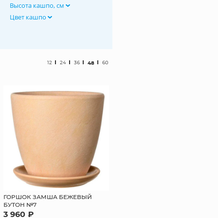
Высота кашпо, см
Цвет кашпо
12
24
36
48
60
ГОРШОК ЗАМША БЕЖЕВЫЙ
БУТОН №7
3 960 ₽