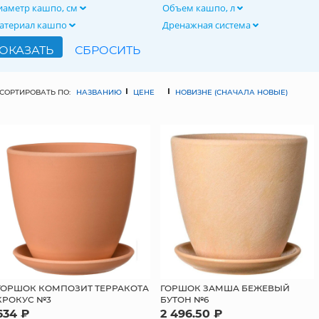
иаметр кашпо, см
Объем кашпо, л
атериал кашпо
Дренажная система
СОРТИРОВАТЬ ПО:
НАЗВАНИЮ
ЦЕНЕ
НОВИЗНЕ (СНАЧАЛА НОВЫЕ)
ГОРШОК КОМПОЗИТ ТЕРРАКОТА
ГОРШОК ЗАМША БЕЖЕВЫЙ
КРОКУС №3
БУТОН №6
634 ₽
2 496.50 ₽