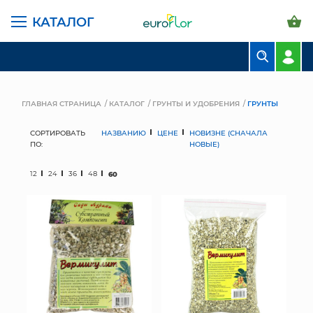
КАТАЛОГ
БУКЕТЫ
КОМПОЗИЦИИ
ГЛАВНАЯ СТРАНИЦА
КАТАЛОГ
ГРУНТЫ И УДОБРЕНИЯ
ГРУНТЫ
ЦВЕТЫ В ПАЧКАХ
СОРТИРОВАТЬ
НАЗВАНИЮ
ЦЕНЕ
НОВИЗНЕ (СНАЧАЛА
ПО:
НОВЫЕ)
СВАДЕБНАЯ ФЛОРИСТИКА
12
24
36
48
60
КОМНАТНЫЕ РАСТЕНИЯ
ГОРШКИ И КАШПО
ГРУНТЫ И УДОБРЕНИЯ
ПРЕДМЕТЫ ИНТЕРЬЕРА
ВАЗЫ