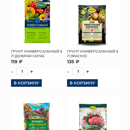
ГРУНТ УНИВЕРСАЛЬНЫЙ 5
ГРУНТ УНИВЕРСАЛЬНЫЙ 5
Л (ДОБРАЯ СИЛА)
Л (ФАСКО)
119 ₽
135 ₽
-
+
-
+
В КОРЗИНУ
В КОРЗИНУ