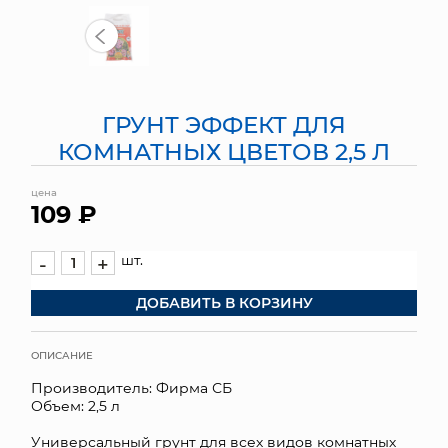
МЯГКИЕ ИГРУШКИ
КОРЗИНЫ
ГРУНТ ЭФФЕКТ ДЛЯ
ЯЩИКИ
КОМНАТНЫХ ЦВЕТОВ 2,5 Л
СУНДУКИ
цена
109 ₽
ИСКУССТВЕННЫЕ ЦВЕТЫ
ПАКЕТЫ И СУМКИ
шт.
-
+
ДОБАВИТЬ В КОРЗИНУ
ПОДАРОЧНЫЕ КАРТЫ
ТОРГОВЫЙ ЦЕНТР
ОПИСАНИЕ
Производитель: Фирма СБ
ОПТОВЫМ КЛИЕНТАМ
Объем: 2,5 л
ДОСТАВКА И ОПЛАТА
Универсальный грунт для всех видов комнатных