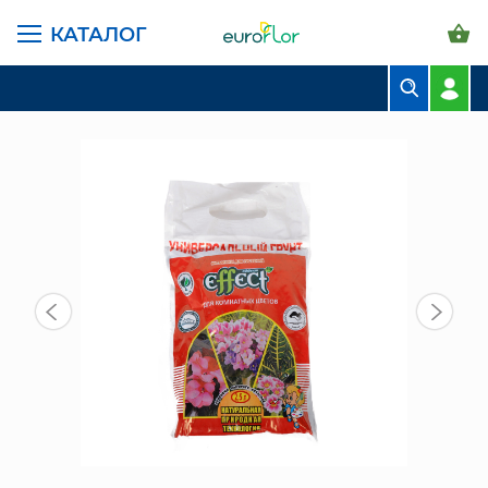
КАТАЛОГ
ГЛАВНАЯ СТРАНИЦА
КАТАЛОГ
ГРУНТЫ И УДОБРЕНИЯ
ГРУНТЫ
ГРУНТ ЭФФЕКТ ДЛЯ КОМНАТНЫХ ЦВЕТОВ 2,5 Л
БУКЕТЫ
КОМПОЗИЦИИ
ЦВЕТЫ В ПАЧКАХ
СВАДЕБНАЯ ФЛОРИСТИКА
КОМНАТНЫЕ РАСТЕНИЯ
ГОРШКИ И КАШПО
ГРУНТЫ И УДОБРЕНИЯ
ПРЕДМЕТЫ ИНТЕРЬЕРА
ВАЗЫ