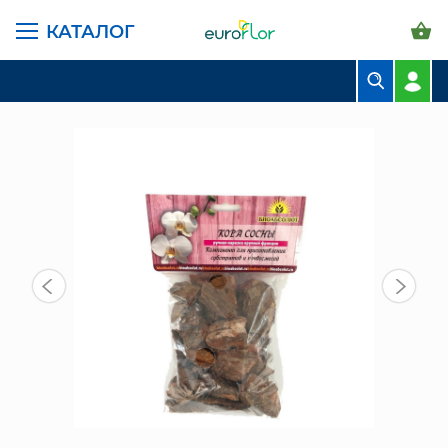
КАТАЛОГ
ГЛАВНАЯ СТРАНИЦА
КАТАЛОГ
ГРУНТЫ И УДОБРЕНИЯ
ГРУНТЫ
КОРА СОСНЫ (РУЧНАЯ НАРЕЗКА) ОБЪЕМ 1Л
БУКЕТЫ
КОМПОЗИЦИИ
ЦВЕТЫ В ПАЧКАХ
СВАДЕБНАЯ ФЛОРИСТИКА
КОМНАТНЫЕ РАСТЕНИЯ
ГОРШКИ И КАШПО
ГРУНТЫ И УДОБРЕНИЯ
ПРЕДМЕТЫ ИНТЕРЬЕРА
ВАЗЫ