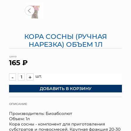
МЯГКИЕ ИГРУШКИ
КОРЗИНЫ
КОРА СОСНЫ (РУЧНАЯ
ЯЩИКИ
НАРЕЗКА) ОБЪЕМ 1Л
СУНДУКИ
цена
165 ₽
ИСКУССТВЕННЫЕ ЦВЕТЫ
ПАКЕТЫ И СУМКИ
шт.
-
+
ДОБАВИТЬ В КОРЗИНУ
ПОДАРОЧНЫЕ КАРТЫ
ТОРГОВЫЙ ЦЕНТР
ОПИСАНИЕ
Производитель: Биоабсолют
ОПТОВЫМ КЛИЕНТАМ
Объем: 1л
Кора сосны - компонент для приготовления
ДОСТАВКА И ОПЛАТА
субстратов и почвосмесей. Крупная фракция 20-30