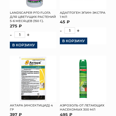
МЯГКИЕ ИГРУШКИ
LANDSCAPER РГО FLОГА
АДАПТОГЕН ЭПИН-ЭКСТРА
ДЛЯ ЦВЕТУЩИХ РАСТЕНИЙ
1 МЛ
КОРЗИНЫ
5-6 МЕСЯЦЕВ (150 Г.).
45 ₽
275 ₽
-
+
ЯЩИКИ
-
+
В КОРЗИНУ
СУНДУКИ
В КОРЗИНУ
ИСКУССТВЕННЫЕ ЦВЕТЫ
ПАКЕТЫ И СУМКИ
ПОДАРОЧНЫЕ КАРТЫ
ТОРГОВЫЙ ЦЕНТР
ОПТОВЫМ КЛИЕНТАМ
АКТАРА (ИНСЕКТИЦИД) 4
АЭРОЗОЛЬ ОТ ЛЕТАЮЩИХ
ГР
НАСЕКОМЫХ 300 МЛ
ДОСТАВКА И ОПЛАТА
397 ₽
495 ₽