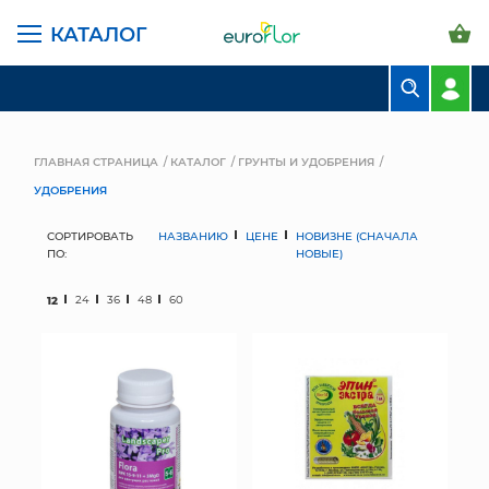
КАТАЛОГ
БУКЕТЫ
КОМПОЗИЦИИ
ГЛАВНАЯ СТРАНИЦА
КАТАЛОГ
ГРУНТЫ И УДОБРЕНИЯ
УДОБРЕНИЯ
ЦВЕТЫ В ПАЧКАХ
СОРТИРОВАТЬ
НАЗВАНИЮ
ЦЕНЕ
НОВИЗНЕ (СНАЧАЛА
СВАДЕБНАЯ ФЛОРИСТИКА
ПО:
НОВЫЕ)
КОМНАТНЫЕ РАСТЕНИЯ
12
24
36
48
60
ГОРШКИ И КАШПО
ГРУНТЫ И УДОБРЕНИЯ
ПРЕДМЕТЫ ИНТЕРЬЕРА
ВАЗЫ