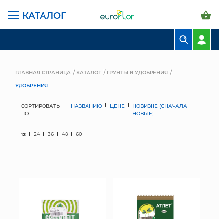
КАТАЛОГ
БУКЕТЫ
КОМПОЗИЦИИ
ГЛАВНАЯ СТРАНИЦА
КАТАЛОГ
ГРУНТЫ И УДОБРЕНИЯ
УДОБРЕНИЯ
ЦВЕТЫ В ПАЧКАХ
СОРТИРОВАТЬ
НАЗВАНИЮ
ЦЕНЕ
НОВИЗНЕ (СНАЧАЛА
СВАДЕБНАЯ ФЛОРИСТИКА
ПО:
НОВЫЕ)
КОМНАТНЫЕ РАСТЕНИЯ
12
24
36
48
60
ГОРШКИ И КАШПО
ГРУНТЫ И УДОБРЕНИЯ
ПРЕДМЕТЫ ИНТЕРЬЕРА
ВАЗЫ