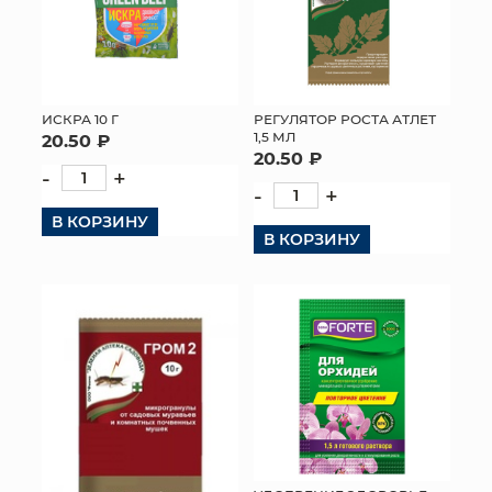
МЯГКИЕ ИГРУШКИ
КОРЗИНЫ
ИСКРА 10 Г
РЕГУЛЯТОР РОСТА АТЛЕТ
ЯЩИКИ
1,5 МЛ
20.50 ₽
20.50 ₽
-
+
СУНДУКИ
-
+
В КОРЗИНУ
ИСКУССТВЕННЫЕ ЦВЕТЫ
В КОРЗИНУ
ПАКЕТЫ И СУМКИ
ПОДАРОЧНЫЕ КАРТЫ
ТОРГОВЫЙ ЦЕНТР
ОПТОВЫМ КЛИЕНТАМ
ДОСТАВКА И ОПЛАТА