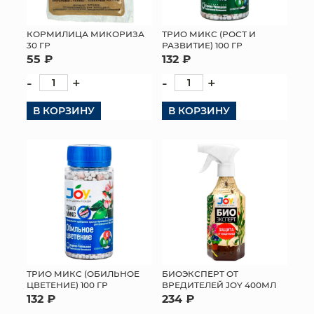
МЯГКИЕ ИГРУШКИ
КОРМИЛИЦА МИКОРИЗА
ТРИО МИКС (РОСТ И
30 ГР
РАЗВИТИЕ) 100 ГР
КОРЗИНЫ
55 ₽
132 ₽
-
+
-
+
ЯЩИКИ
В КОРЗИНУ
В КОРЗИНУ
СУНДУКИ
ИСКУССТВЕННЫЕ ЦВЕТЫ
ПАКЕТЫ И СУМКИ
ПОДАРОЧНЫЕ КАРТЫ
ТОРГОВЫЙ ЦЕНТР
ОПТОВЫМ КЛИЕНТАМ
ТРИО МИКС (ОБИЛЬНОЕ
БИОЭКСПЕРТ ОТ
ЦВЕТЕНИЕ) 100 ГР
ВРЕДИТЕЛЕЙ JOY 400МЛ
132 ₽
234 ₽
ДОСТАВКА И ОПЛАТА