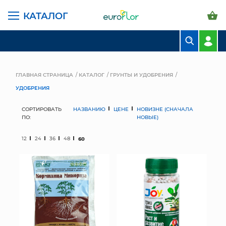
КАТАЛОГ
БУКЕТЫ
КОМПОЗИЦИИ
ГЛАВНАЯ СТРАНИЦА
КАТАЛОГ
ГРУНТЫ И УДОБРЕНИЯ
УДОБРЕНИЯ
ЦВЕТЫ В ПАЧКАХ
СОРТИРОВАТЬ
НАЗВАНИЮ
ЦЕНЕ
НОВИЗНЕ (СНАЧАЛА
СВАДЕБНАЯ ФЛОРИСТИКА
ПО:
НОВЫЕ)
КОМНАТНЫЕ РАСТЕНИЯ
12
24
36
48
60
ГОРШКИ И КАШПО
ГРУНТЫ И УДОБРЕНИЯ
ПРЕДМЕТЫ ИНТЕРЬЕРА
ВАЗЫ