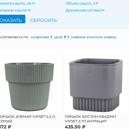
иаметр кашпо, см
Объем кашпо, л
атериал кашпо
Дренажная система
СОРТИРОВАТЬ ПО:
НАЗВАНИЮ
ЦЕНЕ
НОВИЗНЕ (СНАЧАЛА НОВЫЕ)
ГОРШОК АЛЕМАР VIPSET 2,4 Л,
ГОРШОК БОСТОН КВАДРАТ
СЕРЫЙ
VIPSET 2,7Л АНТРАЦИТ
372 ₽
435.50 ₽