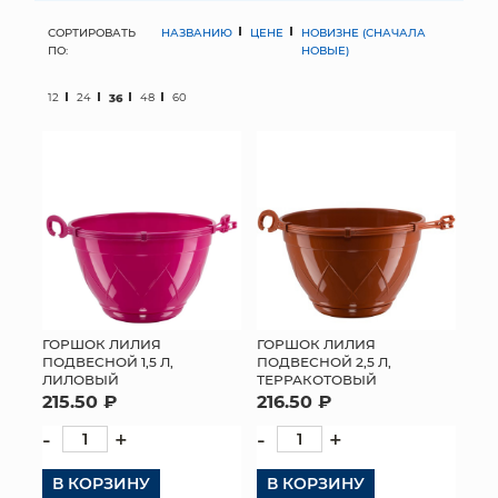
СОРТИРОВАТЬ
НАЗВАНИЮ
ЦЕНЕ
НОВИЗНЕ (СНАЧАЛА
МЯГКИЕ ИГРУШКИ
ПО:
НОВЫЕ)
КОРЗИНЫ
12
24
36
48
60
ЯЩИКИ
СУНДУКИ
ИСКУССТВЕННЫЕ ЦВЕТЫ
ПАКЕТЫ И СУМКИ
ПОДАРОЧНЫЕ КАРТЫ
ГОРШОК ЛИЛИЯ
ГОРШОК ЛИЛИЯ
ПОДВЕСНОЙ 1,5 Л,
ПОДВЕСНОЙ 2,5 Л,
ЛИЛОВЫЙ
ТЕРРАКОТОВЫЙ
ТОРГОВЫЙ ЦЕНТР
215.50 ₽
216.50 ₽
ОПТОВЫМ КЛИЕНТАМ
-
+
-
+
В КОРЗИНУ
ДОСТАВКА И ОПЛАТА
В КОРЗИНУ