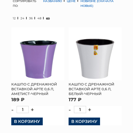
СОРТИРОВАТЬ
НАЗВАНИЮ
ЦЕНЕ
НОВИЗНЕ (СНАЧАЛА
ПО:
НОВЫЕ)
МЯГКИЕ ИГРУШКИ
12
24
36
48
60
КОРЗИНЫ
ЯЩИКИ
СУНДУКИ
ИСКУССТВЕННЫЕ ЦВЕТЫ
ПАКЕТЫ И СУМКИ
КАШПО С ДРЕНАЖНОЙ
КАШПО С ДРЕНАЖНОЙ
ВСТАВКОЙ АРТЕ 0,6 Л,
ВСТАВКОЙ АРТЕ 0,6 Л,
ПОДАРОЧНЫЕ КАРТЫ
АМЕТИСТ-ЧЕРНЫЙ
БЕЛЫЙ-ЧЕРНЫЙ
189 ₽
177 ₽
ТОРГОВЫЙ ЦЕНТР
-
+
-
+
ОПТОВЫМ КЛИЕНТАМ
В КОРЗИНУ
В КОРЗИНУ
ДОСТАВКА И ОПЛАТА