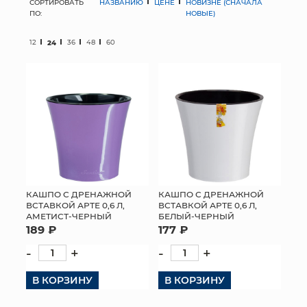
СОРТИРОВАТЬ
НАЗВАНИЮ
ЦЕНЕ
НОВИЗНЕ (СНАЧАЛА
ПО:
НОВЫЕ)
МЯГКИЕ ИГРУШКИ
12
24
36
48
60
КОРЗИНЫ
ЯЩИКИ
СУНДУКИ
ИСКУССТВЕННЫЕ ЦВЕТЫ
ПАКЕТЫ И СУМКИ
КАШПО С ДРЕНАЖНОЙ
КАШПО С ДРЕНАЖНОЙ
ВСТАВКОЙ АРТЕ 0,6 Л,
ВСТАВКОЙ АРТЕ 0,6 Л,
ПОДАРОЧНЫЕ КАРТЫ
АМЕТИСТ-ЧЕРНЫЙ
БЕЛЫЙ-ЧЕРНЫЙ
189 ₽
177 ₽
ТОРГОВЫЙ ЦЕНТР
-
+
-
+
ОПТОВЫМ КЛИЕНТАМ
В КОРЗИНУ
В КОРЗИНУ
ДОСТАВКА И ОПЛАТА