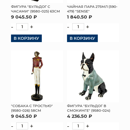
ФИГУРА "БУЛЬДОГ С
ЧАЙНАЯ ПАРА 275МЛ (590-
МЯГКИЕ ИГРУШКИ
ЧАСАМИ" (9580-025) 63СМ
479) "SENSE"
9 045.50 ₽
1 840.50 ₽
КОРЗИНЫ
-
+
-
+
ЯЩИКИ
В КОРЗИНУ
В КОРЗИНУ
СУНДУКИ
ИСКУССТВЕННЫЕ ЦВЕТЫ
ПАКЕТЫ И СУМКИ
ПОДАРОЧНЫЕ КАРТЫ
ТОРГОВЫЙ ЦЕНТР
"СОБАКА С ТРОСТЬЮ"
ФИГУРА "БУЛЬДОГ В
(9580-026) 58СМ
СМОКИНГЕ" (9580-024)
ОПТОВЫМ КЛИЕНТАМ
9 045.50 ₽
4 236.50 ₽
-
+
-
+
ДОСТАВКА И ОПЛАТА