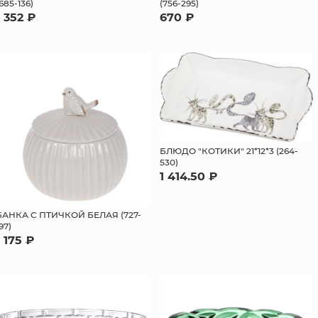
(685-136)
(756-295)
1 352 ₽
670 ₽
БЛЮДО "КОТИКИ" 21*12*3 (264-
530)
1 414.50 ₽
БАНКА С ПТИЧКОЙ БЕЛАЯ (727-
97)
1 175 ₽