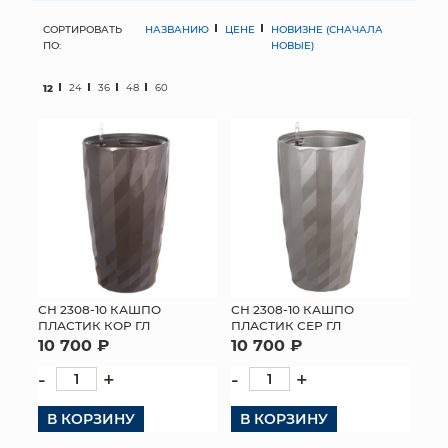
СОРТИРОВАТЬ
НАЗВАНИЮ
ЦЕНЕ
НОВИЗНЕ (СНАЧАЛА
МЯГКИЕ ИГРУШКИ
ПО:
НОВЫЕ)
КОРЗИНЫ
12
24
36
48
60
ЯЩИКИ
СУНДУКИ
ИСКУССТВЕННЫЕ ЦВЕТЫ
ПАКЕТЫ И СУМКИ
ПОДАРОЧНЫЕ КАРТЫ
СН 2308-10 КАШПО
СН 2308-10 КАШПО
ПЛАСТИК КОР ГЛ
ПЛАСТИК СЕР ГЛ
10 700 ₽
10 700 ₽
ТОРГОВЫЙ ЦЕНТР
-
+
-
+
ОПТОВЫМ КЛИЕНТАМ
В КОРЗИНУ
В КОРЗИНУ
ДОСТАВКА И ОПЛАТА