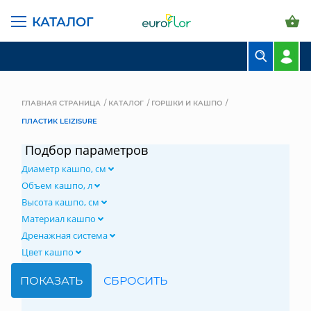
КАТАЛОГ
БУКЕТЫ
КОМПОЗИЦИИ
ГЛАВНАЯ СТРАНИЦА
КАТАЛОГ
ГОРШКИ И КАШПО
ПЛАСТИК LEIZISURE
ЦВЕТЫ В ПАЧКАХ
Подбор параметров
СВАДЕБНАЯ ФЛОРИСТИКА
Диаметр кашпо, см
КОМНАТНЫЕ РАСТЕНИЯ
Объем кашпо, л
Высота кашпо, см
ГОРШКИ И КАШПО
Материал кашпо
Дренажная система
ГРУНТЫ И УДОБРЕНИЯ
Цвет кашпо
ПРЕДМЕТЫ ИНТЕРЬЕРА
ВАЗЫ