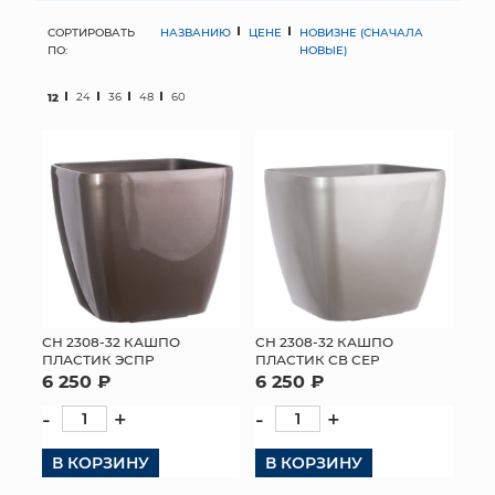
СОРТИРОВАТЬ
НАЗВАНИЮ
ЦЕНЕ
НОВИЗНЕ (СНАЧАЛА
МЯГКИЕ ИГРУШКИ
ПО:
НОВЫЕ)
КОРЗИНЫ
12
24
36
48
60
ЯЩИКИ
СУНДУКИ
ИСКУССТВЕННЫЕ ЦВЕТЫ
ПАКЕТЫ И СУМКИ
ПОДАРОЧНЫЕ КАРТЫ
СН 2308-32 КАШПО
СН 2308-32 КАШПО
ПЛАСТИК ЭСПР
ПЛАСТИК СВ СЕР
6 250 ₽
6 250 ₽
ТОРГОВЫЙ ЦЕНТР
-
+
-
+
ОПТОВЫМ КЛИЕНТАМ
В КОРЗИНУ
В КОРЗИНУ
ДОСТАВКА И ОПЛАТА