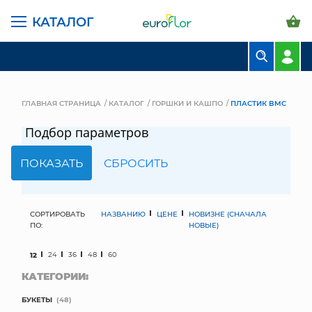
КАТАЛОГ
БУКЕТЫ
КОМПОЗИЦИИ
ГЛАВНАЯ СТРАНИЦА
КАТАЛОГ
ГОРШКИ И КАШПО
ПЛАСТИК BMC
ЦВЕТЫ В ПАЧКАХ
Подбор параметров
СВАДЕБНАЯ ФЛОРИСТИКА
КОМНАТНЫЕ РАСТЕНИЯ
ГОРШКИ И КАШПО
СОРТИРОВАТЬ
НАЗВАНИЮ
ЦЕНЕ
НОВИЗНЕ (СНАЧАЛА
ПО:
НОВЫЕ)
ГРУНТЫ И УДОБРЕНИЯ
12
24
36
48
60
КАТЕГОРИИ:
ПРЕДМЕТЫ ИНТЕРЬЕРА
БУКЕТЫ
(48)
ВАЗЫ