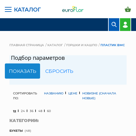
КАТАЛОГ
БУКЕТЫ
КОМПОЗИЦИИ
ГЛАВНАЯ СТРАНИЦА
КАТАЛОГ
ГОРШКИ И КАШПО
ПЛАСТИК BMC
ЦВЕТЫ В ПАЧКАХ
Подбор параметров
СВАДЕБНАЯ ФЛОРИСТИКА
КОМНАТНЫЕ РАСТЕНИЯ
ГОРШКИ И КАШПО
СОРТИРОВАТЬ
НАЗВАНИЮ
ЦЕНЕ
НОВИЗНЕ (СНАЧАЛА
ПО:
НОВЫЕ)
ГРУНТЫ И УДОБРЕНИЯ
12
24
36
48
60
КАТЕГОРИИ:
ПРЕДМЕТЫ ИНТЕРЬЕРА
БУКЕТЫ
(48)
ВАЗЫ