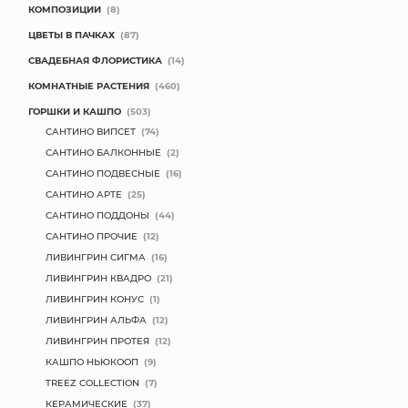
КОМПОЗИЦИИ
(8)
МЯГКИЕ ИГРУШКИ
ЦВЕТЫ В ПАЧКАХ
(87)
СВАДЕБНАЯ ФЛОРИСТИКА
(14)
КОРЗИНЫ
КОМНАТНЫЕ РАСТЕНИЯ
(460)
ГОРШКИ И КАШПО
(503)
ЯЩИКИ
САНТИНО ВИПСЕТ
(74)
СУНДУКИ
САНТИНО БАЛКОННЫЕ
(2)
САНТИНО ПОДВЕСНЫЕ
(16)
ИСКУССТВЕННЫЕ ЦВЕТЫ
САНТИНО АРТЕ
(25)
САНТИНО ПОДДОНЫ
(44)
ПАКЕТЫ И СУМКИ
САНТИНО ПРОЧИЕ
(12)
ЛИВИНГРИН СИГМА
(16)
ПОДАРОЧНЫЕ КАРТЫ
ЛИВИНГРИН КВАДРО
(21)
ЛИВИНГРИН КОНУС
(1)
ТОРГОВЫЙ ЦЕНТР
ЛИВИНГРИН АЛЬФА
(12)
ЛИВИНГРИН ПРОТЕЯ
(12)
ОПТОВЫМ КЛИЕНТАМ
КАШПО НЬЮКООП
(9)
TREEZ COLLECTION
(7)
ДОСТАВКА И ОПЛАТА
КЕРАМИЧЕСКИЕ
(37)