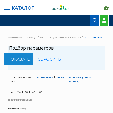
КАТАЛОГ
БУКЕТЫ
КОМПОЗИЦИИ
ГЛАВНАЯ СТРАНИЦА
КАТАЛОГ
ГОРШКИ И КАШПО
ПЛАСТИК BMC
ЦВЕТЫ В ПАЧКАХ
Подбор параметров
СВАДЕБНАЯ ФЛОРИСТИКА
КОМНАТНЫЕ РАСТЕНИЯ
ГОРШКИ И КАШПО
СОРТИРОВАТЬ
НАЗВАНИЮ
ЦЕНЕ
НОВИЗНЕ (СНАЧАЛА
ПО:
НОВЫЕ)
ГРУНТЫ И УДОБРЕНИЯ
12
24
36
48
60
КАТЕГОРИИ:
ПРЕДМЕТЫ ИНТЕРЬЕРА
БУКЕТЫ
(48)
ВАЗЫ