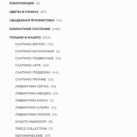
КОМПОЗИЦИИ
(8)
МЯГКИЕ ИГРУШКИ
ЦВЕТЫ В ПАЧКАХ
(87)
СВАДЕБНАЯ ФЛОРИСТИКА
(14)
КОРЗИНЫ
КОМНАТНЫЕ РАСТЕНИЯ
(460)
ГОРШКИ И КАШПО
(503)
ЯЩИКИ
САНТИНО ВИПСЕТ
(74)
СУНДУКИ
САНТИНО БАЛКОННЫЕ
(2)
САНТИНО ПОДВЕСНЫЕ
(16)
ИСКУССТВЕННЫЕ ЦВЕТЫ
САНТИНО АРТЕ
(25)
САНТИНО ПОДДОНЫ
(44)
ПАКЕТЫ И СУМКИ
САНТИНО ПРОЧИЕ
(12)
ЛИВИНГРИН СИГМА
(16)
ПОДАРОЧНЫЕ КАРТЫ
ЛИВИНГРИН КВАДРО
(21)
ЛИВИНГРИН КОНУС
(1)
ТОРГОВЫЙ ЦЕНТР
ЛИВИНГРИН АЛЬФА
(12)
ЛИВИНГРИН ПРОТЕЯ
(12)
ОПТОВЫМ КЛИЕНТАМ
КАШПО НЬЮКООП
(9)
TREEZ COLLECTION
(7)
ДОСТАВКА И ОПЛАТА
КЕРАМИЧЕСКИЕ
(37)