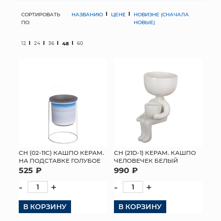
СОРТИРОВАТЬ
НАЗВАНИЮ
ЦЕНЕ
НОВИЗНЕ (СНАЧАЛА
МЯГКИЕ ИГРУШКИ
ПО:
НОВЫЕ)
КОРЗИНЫ
12
24
36
48
60
ЯЩИКИ
СУНДУКИ
ИСКУССТВЕННЫЕ ЦВЕТЫ
ПАКЕТЫ И СУМКИ
ПОДАРОЧНЫЕ КАРТЫ
СН (02-11C) КАШПО КЕРАМ.
СН (21D-1) КЕРАМ. КАШПО
НА ПОДСТАВКЕ ГОЛУБОЕ
ЧЕЛОВЕЧЕК БЕЛЫЙ
525 ₽
990 ₽
ТОРГОВЫЙ ЦЕНТР
-
+
-
+
ОПТОВЫМ КЛИЕНТАМ
В КОРЗИНУ
В КОРЗИНУ
ДОСТАВКА И ОПЛАТА