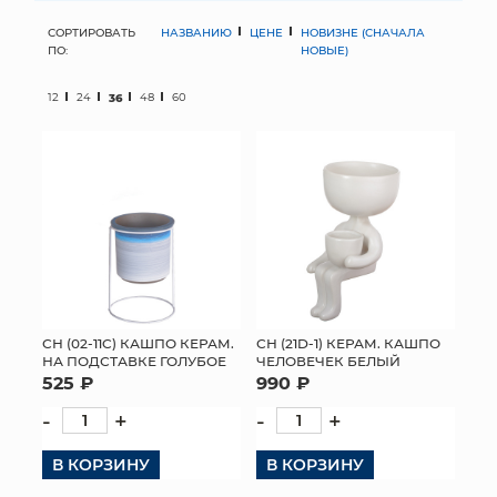
СОРТИРОВАТЬ
НАЗВАНИЮ
ЦЕНЕ
НОВИЗНЕ (СНАЧАЛА
МЯГКИЕ ИГРУШКИ
ПО:
НОВЫЕ)
КОРЗИНЫ
12
24
36
48
60
ЯЩИКИ
СУНДУКИ
ИСКУССТВЕННЫЕ ЦВЕТЫ
ПАКЕТЫ И СУМКИ
ПОДАРОЧНЫЕ КАРТЫ
СН (02-11C) КАШПО КЕРАМ.
СН (21D-1) КЕРАМ. КАШПО
НА ПОДСТАВКЕ ГОЛУБОЕ
ЧЕЛОВЕЧЕК БЕЛЫЙ
525 ₽
990 ₽
ТОРГОВЫЙ ЦЕНТР
-
+
-
+
ОПТОВЫМ КЛИЕНТАМ
В КОРЗИНУ
В КОРЗИНУ
ДОСТАВКА И ОПЛАТА