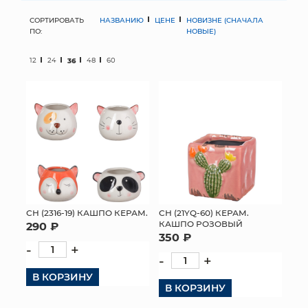
СОРТИРОВАТЬ
НАЗВАНИЮ
ЦЕНЕ
НОВИЗНЕ (СНАЧАЛА
МЯГКИЕ ИГРУШКИ
ПО:
НОВЫЕ)
КОРЗИНЫ
12
24
36
48
60
ЯЩИКИ
СУНДУКИ
ИСКУССТВЕННЫЕ ЦВЕТЫ
ПАКЕТЫ И СУМКИ
ПОДАРОЧНЫЕ КАРТЫ
СН (2316-19) КАШПО КЕРАМ.
СН (21YQ-60) КЕРАМ.
КАШПО РОЗОВЫЙ
290 ₽
350 ₽
ТОРГОВЫЙ ЦЕНТР
-
+
-
+
ОПТОВЫМ КЛИЕНТАМ
В КОРЗИНУ
В КОРЗИНУ
ДОСТАВКА И ОПЛАТА