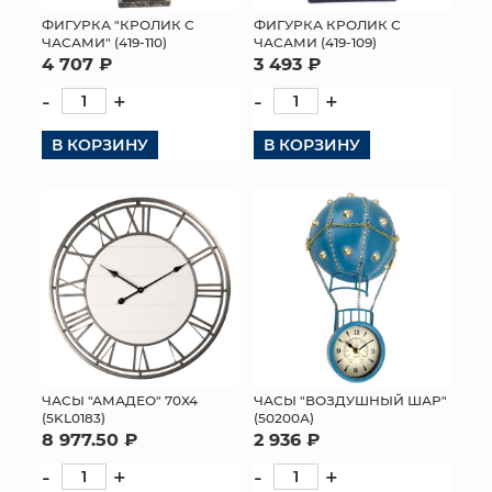
ФИГУРКА "КРОЛИК С
ФИГУРКА КРОЛИК С
МЯГКИЕ ИГРУШКИ
ЧАСАМИ" (419-110)
ЧАСАМИ (419-109)
4 707 ₽
3 493 ₽
КОРЗИНЫ
-
+
-
+
ЯЩИКИ
В КОРЗИНУ
В КОРЗИНУ
СУНДУКИ
ИСКУССТВЕННЫЕ ЦВЕТЫ
ПАКЕТЫ И СУМКИ
ПОДАРОЧНЫЕ КАРТЫ
ТОРГОВЫЙ ЦЕНТР
ЧАСЫ "АМАДЕО" 70Х4
ЧАСЫ "ВОЗДУШНЫЙ ШАР"
(5KL0183)
(50200А)
ОПТОВЫМ КЛИЕНТАМ
8 977.50 ₽
2 936 ₽
-
+
-
+
ДОСТАВКА И ОПЛАТА