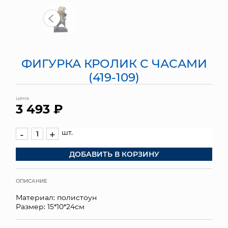
МЯГКИЕ ИГРУШКИ
КОРЗИНЫ
ФИГУРКА КРОЛИК С ЧАСАМИ
ЯЩИКИ
(419-109)
СУНДУКИ
цена
3 493 ₽
ИСКУССТВЕННЫЕ ЦВЕТЫ
ПАКЕТЫ И СУМКИ
шт.
-
+
ДОБАВИТЬ В КОРЗИНУ
ПОДАРОЧНЫЕ КАРТЫ
ТОРГОВЫЙ ЦЕНТР
ОПИСАНИЕ
Материал: полистоун
ОПТОВЫМ КЛИЕНТАМ
Размер: 15*10*24см
ДОСТАВКА И ОПЛАТА