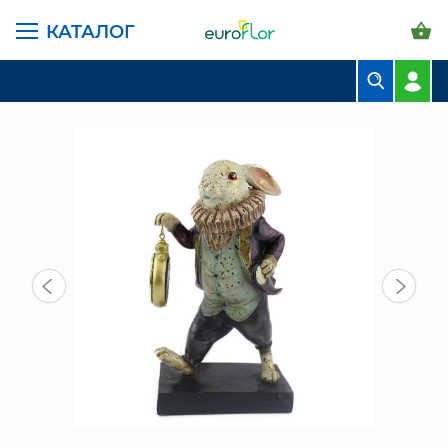
КАТАЛОГ
ГЛАВНАЯ СТРАНИЦА
КАТАЛОГ
ПРЕДМЕТЫ ИНТЕРЬЕРА
ЧАСЫ
ФИГУРКА КРОЛИК С ЧАСАМИ (419-109)
БУКЕТЫ
КОМПОЗИЦИИ
ЦВЕТЫ В ПАЧКАХ
СВАДЕБНАЯ ФЛОРИСТИКА
КОМНАТНЫЕ РАСТЕНИЯ
ГОРШКИ И КАШПО
ГРУНТЫ И УДОБРЕНИЯ
ПРЕДМЕТЫ ИНТЕРЬЕРА
ВАЗЫ