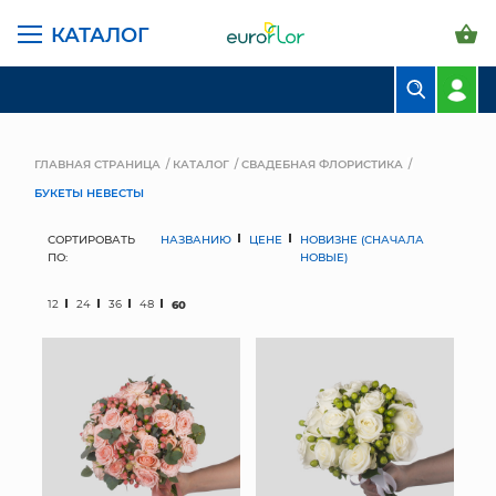
КАТАЛОГ
БУКЕТЫ
КОМПОЗИЦИИ
ГЛАВНАЯ СТРАНИЦА
КАТАЛОГ
СВАДЕБНАЯ ФЛОРИСТИКА
БУКЕТЫ НЕВЕСТЫ
ЦВЕТЫ В ПАЧКАХ
СОРТИРОВАТЬ
НАЗВАНИЮ
ЦЕНЕ
НОВИЗНЕ (СНАЧАЛА
СВАДЕБНАЯ ФЛОРИСТИКА
ПО:
НОВЫЕ)
КОМНАТНЫЕ РАСТЕНИЯ
12
24
36
48
60
ГОРШКИ И КАШПО
ГРУНТЫ И УДОБРЕНИЯ
ПРЕДМЕТЫ ИНТЕРЬЕРА
ВАЗЫ