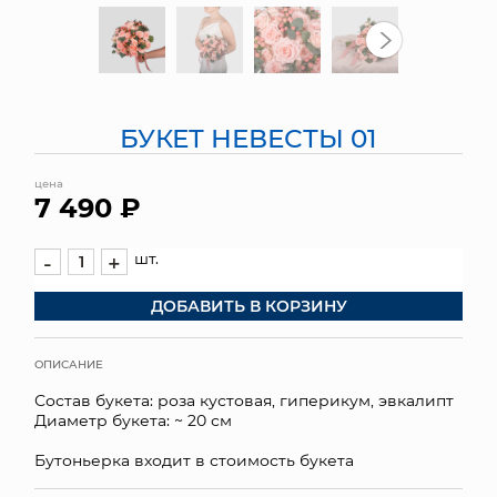
МЯГКИЕ ИГРУШКИ
КОРЗИНЫ
БУКЕТ НЕВЕСТЫ 01
ЯЩИКИ
цена
СУНДУКИ
7 490 ₽
ИСКУССТВЕННЫЕ ЦВЕТЫ
шт.
-
+
ПАКЕТЫ И СУМКИ
ДОБАВИТЬ В КОРЗИНУ
ПОДАРОЧНЫЕ КАРТЫ
ОПИСАНИЕ
ТОРГОВЫЙ ЦЕНТР
Состав букета: роза кустовая, гиперикум, эвкалипт
Диаметр букета: ~ 20 см
ОПТОВЫМ КЛИЕНТАМ
Бутоньерка входит в стоимость букета
ДОСТАВКА И ОПЛАТА