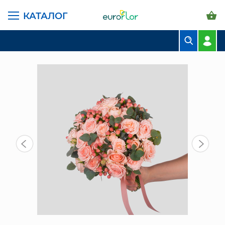
КАТАЛОГ
ГЛАВНАЯ СТРАНИЦА
КАТАЛОГ
СВАДЕБНАЯ ФЛОРИСТИКА
БУКЕТЫ НЕВЕСТЫ
БУКЕТ НЕВЕСТЫ 01
БУКЕТЫ
КОМПОЗИЦИИ
ЦВЕТЫ В ПАЧКАХ
СВАДЕБНАЯ ФЛОРИСТИКА
КОМНАТНЫЕ РАСТЕНИЯ
ГОРШКИ И КАШПО
ГРУНТЫ И УДОБРЕНИЯ
ПРЕДМЕТЫ ИНТЕРЬЕРА
ВАЗЫ