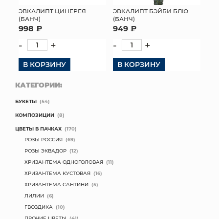
ЭВКАЛИПТ ЦИНЕРЕЯ
ЭВКАЛИПТ БЭЙБИ БЛЮ
МЯГКИЕ ИГРУШКИ
(БАНЧ)
(БАНЧ)
998 ₽
949 ₽
КОРЗИНЫ
-
+
-
+
ЯЩИКИ
В КОРЗИНУ
В КОРЗИНУ
СУНДУКИ
КАТЕГОРИИ:
БУКЕТЫ
(54)
ИСКУССТВЕННЫЕ ЦВЕТЫ
КОМПОЗИЦИИ
(8)
ПАКЕТЫ И СУМКИ
ЦВЕТЫ В ПАЧКАХ
(170)
РОЗЫ РОССИЯ
(69)
ПОДАРОЧНЫЕ КАРТЫ
РОЗЫ ЭКВАДОР
(12)
ХРИЗАНТЕМА ОДНОГОЛОВАЯ
(11)
ТОРГОВЫЙ ЦЕНТР
ХРИЗАНТЕМА КУСТОВАЯ
(16)
ХРИЗАНТЕМА САНТИНИ
(5)
ОПТОВЫМ КЛИЕНТАМ
ЛИЛИИ
(6)
ГВОЗДИКА
(10)
ДОСТАВКА И ОПЛАТА
ПРОЧИЕ ЦВЕТЫ
(41)