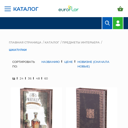
КАТАЛОГ
БУКЕТЫ
КОМПОЗИЦИИ
ГЛАВНАЯ СТРАНИЦА
КАТАЛОГ
ПРЕДМЕТЫ ИНТЕРЬЕРА
ШКАТУЛКИ
ЦВЕТЫ В ПАЧКАХ
СОРТИРОВАТЬ
НАЗВАНИЮ
ЦЕНЕ
НОВИЗНЕ (СНАЧАЛА
СВАДЕБНАЯ ФЛОРИСТИКА
ПО:
НОВЫЕ)
КОМНАТНЫЕ РАСТЕНИЯ
12
24
36
48
60
ГОРШКИ И КАШПО
ГРУНТЫ И УДОБРЕНИЯ
ПРЕДМЕТЫ ИНТЕРЬЕРА
ВАЗЫ