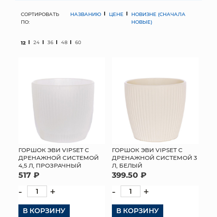
СОРТИРОВАТЬ
НАЗВАНИЮ
ЦЕНЕ
НОВИЗНЕ (СНАЧАЛА
МЯГКИЕ ИГРУШКИ
ПО:
НОВЫЕ)
КОРЗИНЫ
12
24
36
48
60
ЯЩИКИ
СУНДУКИ
ИСКУССТВЕННЫЕ ЦВЕТЫ
ПАКЕТЫ И СУМКИ
ПОДАРОЧНЫЕ КАРТЫ
ГОРШОК ЭВИ VIPSET С
ГОРШОК ЭВИ VIPSET С
ДРЕНАЖНОЙ СИСТЕМОЙ
ДРЕНАЖНОЙ СИСТЕМОЙ 3
4,5 Л, ПРОЗРАЧНЫЙ
Л, БЕЛЫЙ
ТОРГОВЫЙ ЦЕНТР
517 ₽
399.50 ₽
ОПТОВЫМ КЛИЕНТАМ
-
+
-
+
В КОРЗИНУ
ДОСТАВКА И ОПЛАТА
В КОРЗИНУ