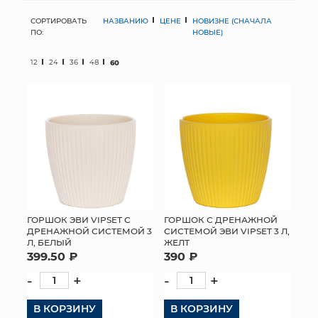
СОРТИРОВАТЬ
НАЗВАНИЮ
ЦЕНЕ
НОВИЗНЕ (СНАЧАЛА
МЯГКИЕ ИГРУШКИ
ПО:
НОВЫЕ)
КОРЗИНЫ
12
24
36
48
60
ЯЩИКИ
СУНДУКИ
ИСКУССТВЕННЫЕ ЦВЕТЫ
ПАКЕТЫ И СУМКИ
ПОДАРОЧНЫЕ КАРТЫ
ГОРШОК ЭВИ VIPSET С
ГОРШОК С ДРЕНАЖНОЙ
ДРЕНАЖНОЙ СИСТЕМОЙ 3
СИСТЕМОЙ ЭВИ VIPSET 3 Л,
Л, БЕЛЫЙ
ЖЕЛТ
ТОРГОВЫЙ ЦЕНТР
399.50 ₽
390 ₽
ОПТОВЫМ КЛИЕНТАМ
-
+
-
+
В КОРЗИНУ
ДОСТАВКА И ОПЛАТА
В КОРЗИНУ