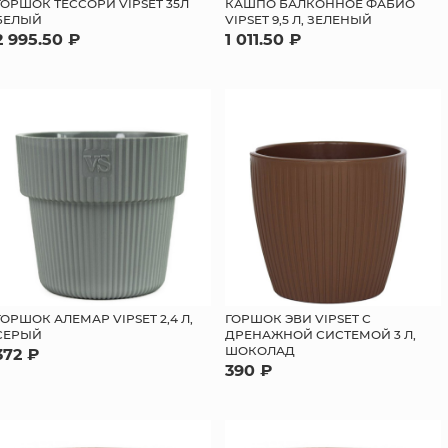
КАШПО БАЛКОННОЕ ФАБИО
ГОРШОК ТЕССОРИ VIPSET 35Л
VIPSET 9,5 Л, ЗЕЛЕНЫЙ
БЕЛЫЙ
1 011.50 ₽
2 995.50 ₽
ГОРШОК АЛЕМАР VIPSET 2,4 Л,
ГОРШОК ЭВИ VIPSET С
СЕРЫЙ
ДРЕНАЖНОЙ СИСТЕМОЙ 3 Л,
ШОКОЛАД
372 ₽
390 ₽