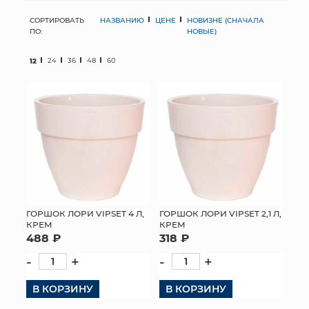
СОРТИРОВАТЬ
НАЗВАНИЮ
ЦЕНЕ
НОВИЗНЕ (СНАЧАЛА
МЯГКИЕ ИГРУШКИ
ПО:
НОВЫЕ)
КОРЗИНЫ
12
24
36
48
60
ЯЩИКИ
СУНДУКИ
ИСКУССТВЕННЫЕ ЦВЕТЫ
ПАКЕТЫ И СУМКИ
ПОДАРОЧНЫЕ КАРТЫ
ГОРШОК ЛОРИ VIPSET 4 Л,
ГОРШОК ЛОРИ VIPSET 2,1 Л,
КРЕМ
КРЕМ
488 ₽
318 ₽
ТОРГОВЫЙ ЦЕНТР
-
+
-
+
ОПТОВЫМ КЛИЕНТАМ
В КОРЗИНУ
В КОРЗИНУ
ДОСТАВКА И ОПЛАТА