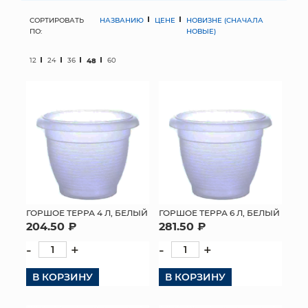
СОРТИРОВАТЬ
НАЗВАНИЮ
ЦЕНЕ
НОВИЗНЕ (СНАЧАЛА
МЯГКИЕ ИГРУШКИ
ПО:
НОВЫЕ)
КОРЗИНЫ
12
24
36
48
60
ЯЩИКИ
СУНДУКИ
ИСКУССТВЕННЫЕ ЦВЕТЫ
ПАКЕТЫ И СУМКИ
ПОДАРОЧНЫЕ КАРТЫ
ГОРШОЕ ТЕРРА 4 Л, БЕЛЫЙ
ГОРШОЕ ТЕРРА 6 Л, БЕЛЫЙ
204.50 ₽
281.50 ₽
ТОРГОВЫЙ ЦЕНТР
-
+
-
+
ОПТОВЫМ КЛИЕНТАМ
В КОРЗИНУ
В КОРЗИНУ
ДОСТАВКА И ОПЛАТА