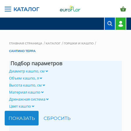
КАТАЛОГ
БУКЕТЫ
КОМПОЗИЦИИ
ГЛАВНАЯ СТРАНИЦА
КАТАЛОГ
ГОРШКИ И КАШПО
САНТИНО ТЕРРА
ЦВЕТЫ В ПАЧКАХ
Подбор параметров
СВАДЕБНАЯ ФЛОРИСТИКА
Диаметр кашпо, см
КОМНАТНЫЕ РАСТЕНИЯ
Объем кашпо, л
Высота кашпо, см
ГОРШКИ И КАШПО
Материал кашпо
Дренажная система
ГРУНТЫ И УДОБРЕНИЯ
Цвет кашпо
ПРЕДМЕТЫ ИНТЕРЬЕРА
ВАЗЫ