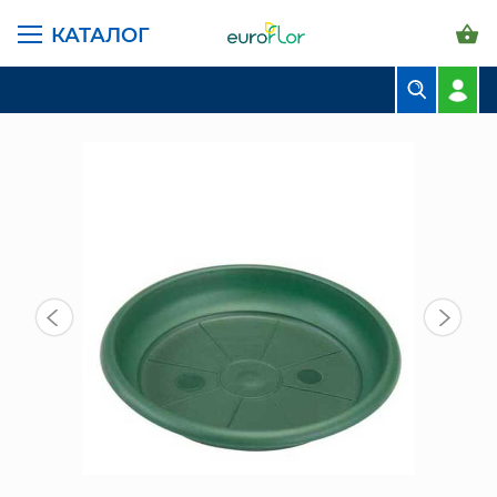
КАТАЛОГ
ГЛАВНАЯ СТРАНИЦА
КАТАЛОГ
ГОРШКИ И КАШПО
САНТИНО ТЕРРА
ПОДДОН ТЕРРА 6 Л, 21,5 СМ, ЗЕЛЕНЫЙ
БУКЕТЫ
КОМПОЗИЦИИ
ЦВЕТЫ В ПАЧКАХ
СВАДЕБНАЯ ФЛОРИСТИКА
КОМНАТНЫЕ РАСТЕНИЯ
ГОРШКИ И КАШПО
ГРУНТЫ И УДОБРЕНИЯ
ПРЕДМЕТЫ ИНТЕРЬЕРА
ВАЗЫ