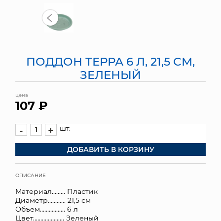
МЯГКИЕ ИГРУШКИ
КОРЗИНЫ
ПОДДОН ТЕРРА 6 Л, 21,5 СМ,
ЯЩИКИ
ЗЕЛЕНЫЙ
СУНДУКИ
цена
107 ₽
ИСКУССТВЕННЫЕ ЦВЕТЫ
ПАКЕТЫ И СУМКИ
шт.
-
+
ДОБАВИТЬ В КОРЗИНУ
ПОДАРОЧНЫЕ КАРТЫ
ТОРГОВЫЙ ЦЕНТР
ОПИСАНИЕ
Материал......... Пластик
ОПТОВЫМ КЛИЕНТАМ
Диаметр............ 21,5 см
Объем................. 6 л
ДОСТАВКА И ОПЛАТА
Цвет..................... Зеленый