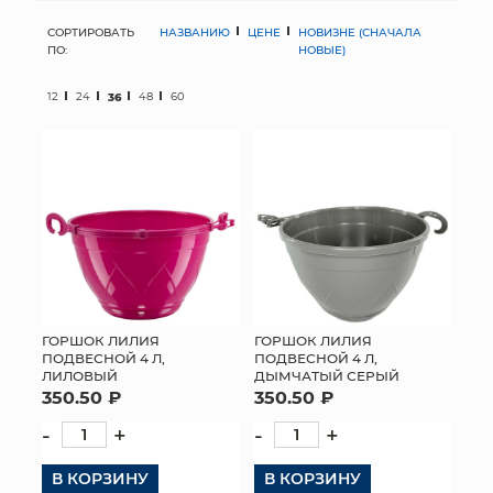
СОРТИРОВАТЬ
НАЗВАНИЮ
ЦЕНЕ
НОВИЗНЕ (СНАЧАЛА
МЯГКИЕ ИГРУШКИ
ПО:
НОВЫЕ)
КОРЗИНЫ
12
24
36
48
60
ЯЩИКИ
СУНДУКИ
ИСКУССТВЕННЫЕ ЦВЕТЫ
ПАКЕТЫ И СУМКИ
ПОДАРОЧНЫЕ КАРТЫ
ГОРШОК ЛИЛИЯ
ГОРШОК ЛИЛИЯ
ПОДВЕСНОЙ 4 Л,
ПОДВЕСНОЙ 4 Л,
ЛИЛОВЫЙ
ДЫМЧАТЫЙ СЕРЫЙ
ТОРГОВЫЙ ЦЕНТР
350.50 ₽
350.50 ₽
ОПТОВЫМ КЛИЕНТАМ
-
+
-
+
В КОРЗИНУ
ДОСТАВКА И ОПЛАТА
В КОРЗИНУ