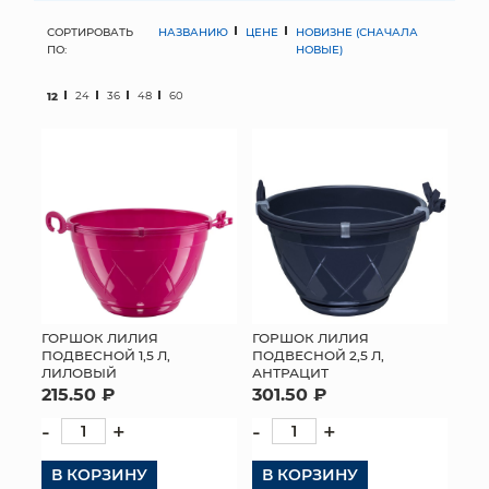
СОРТИРОВАТЬ
НАЗВАНИЮ
ЦЕНЕ
НОВИЗНЕ (СНАЧАЛА
МЯГКИЕ ИГРУШКИ
ПО:
НОВЫЕ)
КОРЗИНЫ
12
24
36
48
60
ЯЩИКИ
СУНДУКИ
ИСКУССТВЕННЫЕ ЦВЕТЫ
ПАКЕТЫ И СУМКИ
ПОДАРОЧНЫЕ КАРТЫ
ГОРШОК ЛИЛИЯ
ГОРШОК ЛИЛИЯ
ПОДВЕСНОЙ 1,5 Л,
ПОДВЕСНОЙ 2,5 Л,
ЛИЛОВЫЙ
АНТРАЦИТ
ТОРГОВЫЙ ЦЕНТР
215.50 ₽
301.50 ₽
ОПТОВЫМ КЛИЕНТАМ
-
+
-
+
В КОРЗИНУ
ДОСТАВКА И ОПЛАТА
В КОРЗИНУ