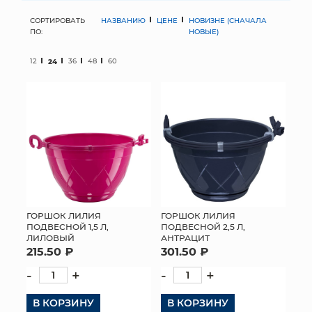
СОРТИРОВАТЬ
НАЗВАНИЮ
ЦЕНЕ
НОВИЗНЕ (СНАЧАЛА
МЯГКИЕ ИГРУШКИ
ПО:
НОВЫЕ)
КОРЗИНЫ
12
24
36
48
60
ЯЩИКИ
СУНДУКИ
ИСКУССТВЕННЫЕ ЦВЕТЫ
ПАКЕТЫ И СУМКИ
ПОДАРОЧНЫЕ КАРТЫ
ГОРШОК ЛИЛИЯ
ГОРШОК ЛИЛИЯ
ПОДВЕСНОЙ 1,5 Л,
ПОДВЕСНОЙ 2,5 Л,
ЛИЛОВЫЙ
АНТРАЦИТ
ТОРГОВЫЙ ЦЕНТР
215.50 ₽
301.50 ₽
ОПТОВЫМ КЛИЕНТАМ
-
+
-
+
В КОРЗИНУ
ДОСТАВКА И ОПЛАТА
В КОРЗИНУ