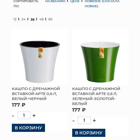
СОРТИРОВАТЬ
НАЗВАНИЮ
ЦЕНЕ
НОВИЗНЕ (СНАЧАЛА
ПО:
НОВЫЕ)
МЯГКИЕ ИГРУШКИ
12
24
36
48
60
КОРЗИНЫ
ЯЩИКИ
СУНДУКИ
ИСКУССТВЕННЫЕ ЦВЕТЫ
ПАКЕТЫ И СУМКИ
КАШПО С ДРЕНАЖНОЙ
КАШПО С ДРЕНАЖНОЙ
ВСТАВКОЙ АРТЕ 0,6 Л,
ВСТАВКОЙ АРТЕ 0,6 Л,
ПОДАРОЧНЫЕ КАРТЫ
БЕЛЫЙ-ЧЕРНЫЙ
ЗЕЛЕНЫЙ-ЗОЛОТОЙ-
БЕЛЫЙ
177 ₽
ТОРГОВЫЙ ЦЕНТР
177 ₽
-
+
-
+
ОПТОВЫМ КЛИЕНТАМ
В КОРЗИНУ
В КОРЗИНУ
ДОСТАВКА И ОПЛАТА