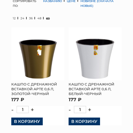
СОРТИРОВАТЬ
НАЗВАНИЮ
ЦЕНЕ
НОВИЗНЕ (СНАЧАЛА
ПО:
НОВЫЕ)
МЯГКИЕ ИГРУШКИ
12
24
36
48
60
КОРЗИНЫ
ЯЩИКИ
СУНДУКИ
ИСКУССТВЕННЫЕ ЦВЕТЫ
ПАКЕТЫ И СУМКИ
КАШПО С ДРЕНАЖНОЙ
КАШПО С ДРЕНАЖНОЙ
ВСТАВКОЙ АРТЕ 0,6 Л,
ВСТАВКОЙ АРТЕ 0,6 Л,
ПОДАРОЧНЫЕ КАРТЫ
ЗОЛОТОЙ-ЧЕРНЫЙ
БЕЛЫЙ-ЧЕРНЫЙ
177 ₽
177 ₽
ТОРГОВЫЙ ЦЕНТР
-
+
-
+
ОПТОВЫМ КЛИЕНТАМ
В КОРЗИНУ
В КОРЗИНУ
ДОСТАВКА И ОПЛАТА