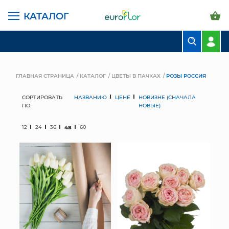
КАТАЛОГ
БУКЕТЫ
КОМПОЗИЦИИ
ГЛАВНАЯ СТРАНИЦА
КАТАЛОГ
ЦВЕТЫ В ПАЧКАХ
РОЗЫ РОССИЯ
ЦВЕТЫ В ПАЧКАХ
СОРТИРОВАТЬ
НАЗВАНИЮ
ЦЕНЕ
НОВИЗНЕ (СНАЧАЛА
ПО:
НОВЫЕ)
СВАДЕБНАЯ ФЛОРИСТИКА
12
24
36
48
60
КОМНАТНЫЕ РАСТЕНИЯ
ГОРШКИ И КАШПО
ГРУНТЫ И УДОБРЕНИЯ
ПРЕДМЕТЫ ИНТЕРЬЕРА
ВАЗЫ