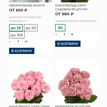
ОФОРМЛЕНИЕ БУКЕТА
МАНСФИЛЬД ПАРК
МЯГКИЕ ИГРУШКИ
САДОВАЯ (10 ШТ) РМ
ОТ 650 ₽
ОТ 980 ₽
ВЫБЕРИТЕ КОЛИЧЕСТВО
КОРЗИНЫ
СТЕБЛЕЙ, ШТ
ВЫБЕРИТЕ ДЛИНУ СТЕБЛЯ (СМ)
до 25
до 50
50
ЯЩИКИ
-
+
до 100
СУНДУКИ
-
+
В КОРЗИНУ
В КОРЗИНУ
ИСКУССТВЕННЫЕ ЦВЕТЫ
ПАКЕТЫ И СУМКИ
ПОДАРОЧНЫЕ КАРТЫ
ТОРГОВЫЙ ЦЕНТР
ОПТОВЫМ КЛИЕНТАМ
ДОСТАВКА И ОПЛАТА
МАНСФИЛЬД ПАРК ПИНК
МОНМАРТР (10 ШТ) РМ